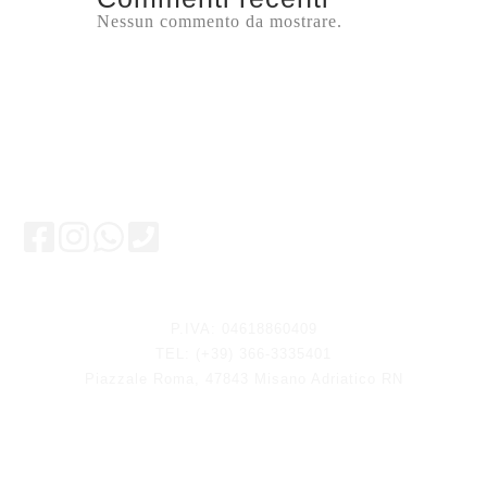
Nessun commento da mostrare.
Rimani aggiornato
P.IVA: 04618860409
TEL: (+39) 366-3335401
Piazzale Roma, 47843 Misano Adriatico RN