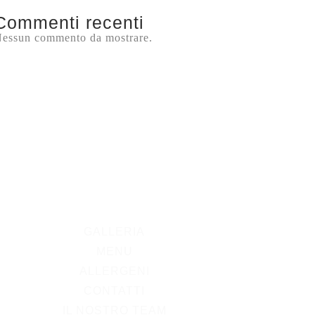
Commenti recenti
essun commento da mostrare.
GALLERIA
MENU
ALLERGENI
CONTATTI
IL NOSTRO TEAM