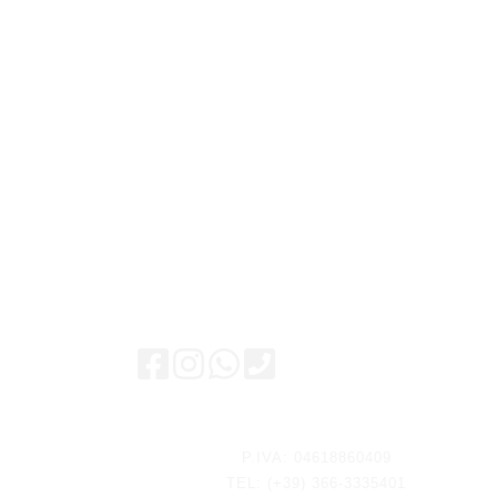
Rimani aggiornato
P.IVA: 04618860409
TEL: (+39) 366-3335401