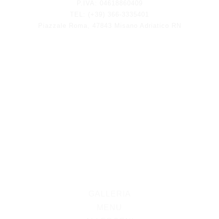
P.IVA: 04618860409
TEL: (+39) 366-3335401
Piazzale Roma, 47843 Misano Adriatico RN
GALLERIA
MENU