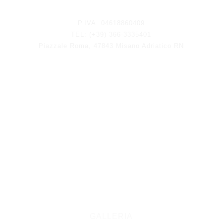
Rimani aggiornato
P.IVA: 04618860409
TEL: (+39) 366-3335401
Piazzale Roma, 47843 Misano Adriatico RN
GALLERIA