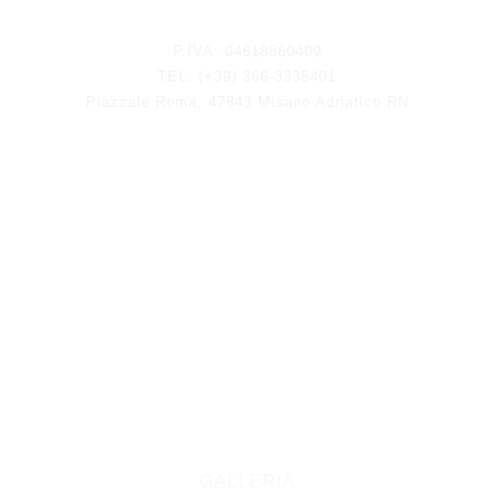
Rimani aggiornato
P.IVA: 04618860409
TEL: (+39) 366-3335401
Piazzale Roma, 47843 Misano Adriatico RN
GALLERIA