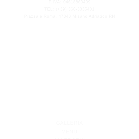
P.IVA: 04618860409
TEL: (+39) 366-3335401
Piazzale Roma, 47843 Misano Adriatico RN
GALLERIA
MENU