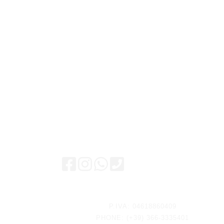
Keep updated
P.IVA: 04618860409
PHONE: (+39) 366-3335401