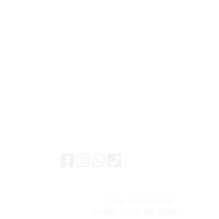
Keep updated
P.IVA: 04618860409
PHONE: (+39) 366-3335401